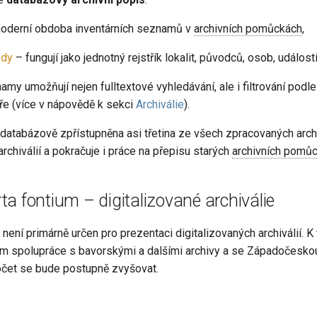
oderní obdoba inventárních seznamů v
archivních pomůckách
,
ody
– fungují jako jednotný rejstřík lokalit, původců, osob, událos
y umožňují nejen fulltextové vyhledávání, ale i filtrování podle
ře (více v nápovědě k sekci
Archiválie
).
 databázově zpřístupněna asi třetina ze všech zpracovaných arch
chiválií a pokračuje i práce na přepisu starých
archivních pomů
a fontium – digitalizované archiválie
není primárně určen pro prezentaci digitalizovaných archiválií. 
em spolupráce s bavorskými a dalšími archivy a se Západočesk
počet se bude postupně zvyšovat.