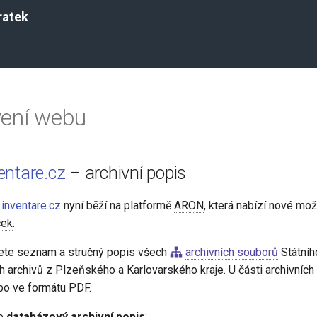
ratek
vení webu
entare.cz
– archivní popis
b
inventare.cz
nyní běží na platformě
ARON
, která nabízí nové mož
cek
.
ete seznam a stručný popis všech
archivních souborů
Státníh
ch archivů z Plzeňského a Karlovarského kraje. U části
archivních
bo ve formátu PDF.
je
databázový archivní popis
: