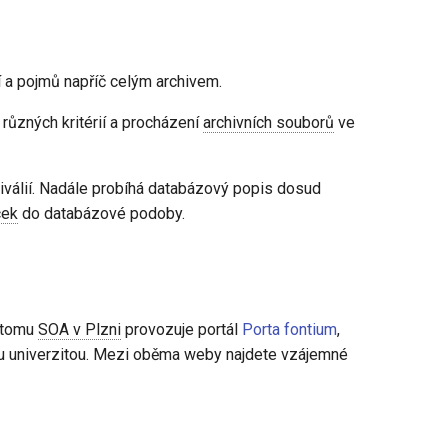
tí a pojmů napříč celým archivem.
 různých kritérií a procházení
archivních souborů
ve
iválií. Nadále probíhá databázový popis dosud
cek
do databázové podoby.
K tomu
SOA v Plzni
provozuje portál
Porta fontium
,
ou univerzitou. Mezi oběma weby najdete vzájemné