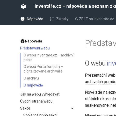
inventáře.cz – nápověda a seznam zk
Nápověda
Zkratky
↻ ZPĚT na inventáře.cz
Předsta
Nápověda
Představení webu
O webu inventare.cz – archivní
popis
O webu
inv
O webu Porta fontium –
digitalizované archiválie
Prezentační we
O archivu
archivních pomů
O nápovědě
Nově zde nalezn
Jak na webu vyhledávat
státních okresní
Úvodní strana webu
naskenované, ne
Sekce
Společné prvky sekcí
Hlavní novinkou 