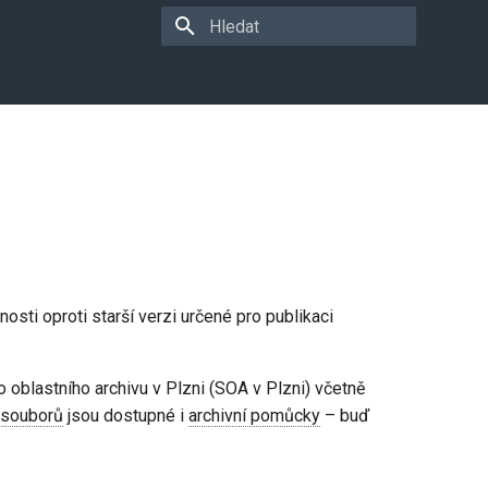
Pište co se má vyhledat
nosti oproti starší verzi určené pro publikaci
o oblastního archivu v Plzni (SOA v Plzni) včetně
 souborů
jsou dostupné i
archivní pomůcky
– buď