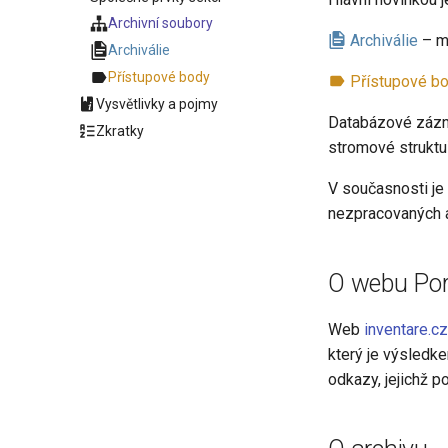
Archivní soubory
Archiválie
– m
Archiválie
Přístupové body
Přístupové b
Vysvětlivky a pojmy
Databázové záznam
Zkratky
stromové struktu
V současnosti je
nezpracovaných ar
O webu Port
Web
inventare.cz
který je výsledk
odkazy, jejichž 