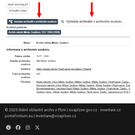
© 2025 Státní oblastní archiv v Plzni |
soaplzen.gov.cz
·
inventare.cz
·
portafontium.eu
|
inventare@soaplzen.cz