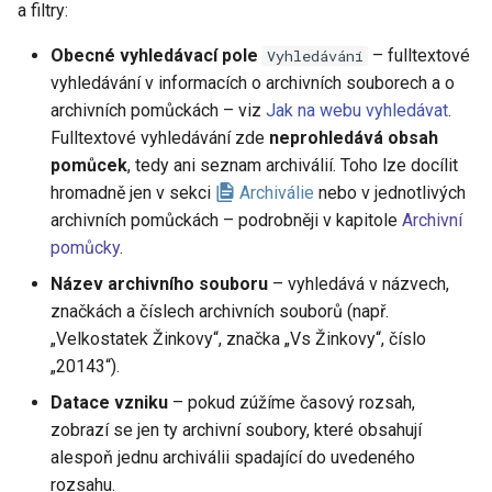
a filtry:
v
T, U, V
Obecné vyhledávací pole
– fulltextové
y
Vyhledávání
vyhledávání v informacích o archivních souborech a o
Y, Z, Ž
h
archivních pomůckách – viz
Jak na webu vyhledávat
.
l
Fulltextové vyhledávání zde
neprohledává obsah
Nápověda
pomůcek
, tedy ani seznam archiválií. Toho lze docílit
e
hromadně jen v sekci
Archiválie
nebo v jednotlivých
d
archivních pomůckách – podrobněji v kapitole
Archivní
pomůcky
.
a
Název archivního souboru
– vyhledává v názvech,
t
značkách a číslech archivních souborů (např.
„Velkostatek Žinkovy“, značka „Vs Žinkovy“, číslo
„20143“).
Datace vzniku
– pokud zúžíme časový rozsah,
zobrazí se jen ty archivní soubory, které obsahují
alespoň jednu archiválii spadající do uvedeného
rozsahu.