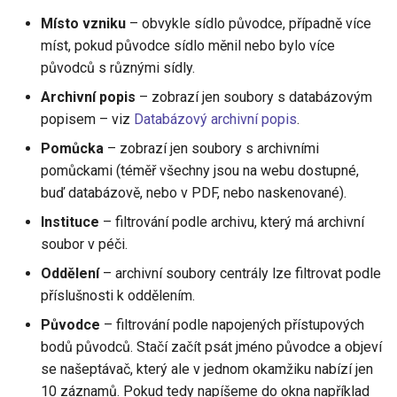
Místo vzniku
– obvykle sídlo původce, případně více
míst, pokud původce sídlo měnil nebo bylo více
původců s různými sídly.
Archivní popis
– zobrazí jen soubory s databázovým
popisem – viz
Databázový archivní popis
.
Pomůcka
– zobrazí jen soubory s archivními
pomůckami (téměř všechny jsou na webu dostupné,
buď databázově, nebo v PDF, nebo naskenované).
Instituce
– filtrování podle archivu, který má archivní
soubor v péči.
Oddělení
– archivní soubory centrály lze filtrovat podle
příslušnosti k oddělením.
Původce
– filtrování podle napojených přístupových
bodů původců. Stačí začít psát jméno původce a objeví
se našeptávač, který ale v jednom okamžiku nabízí jen
10 záznamů. Pokud tedy napíšeme do okna například