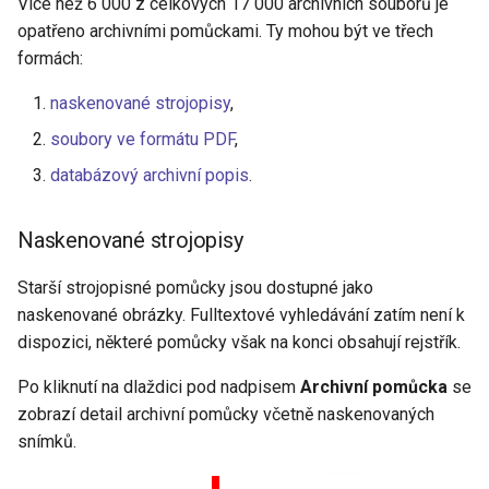
Více než 6 000 z celkových 17 000 archivních souborů je
opatřeno archivními pomůckami. Ty mohou být ve třech
formách:
naskenované strojopisy
,
soubory ve formátu PDF
,
databázový archivní popis
.
Naskenované strojopisy
Starší strojopisné pomůcky jsou dostupné jako
naskenované obrázky. Fulltextové vyhledávání zatím není k
dispozici, některé pomůcky však na konci obsahují rejstřík.
Po kliknutí na dlaždici pod nadpisem
Archivní pomůcka
se
zobrazí detail archivní pomůcky včetně naskenovaných
snímků.