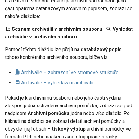
o archivním souboru. Pokud je archivní soubor nebo jeho
část opatřena databázovým archivním popisem, zobrazí se
nahoře dlaždice:
Seznam archiválií v archivním souboru
Vyhledat
archiválie v archivním souboru
Pomocí těchto dlaždic lze přejít na
databázový popis
tohoto konkrétního archivního souboru, blíže viz
Archiválie – zobrazení ve stromové struktuře
,
Archiválie – vyhledávání archiválií
.
Pokud je k archivnímu souboru nebo jeho části vydána
alespoň jedna schválená archivní pomůcka, zobrazí se pod
nadpisem
Archivní pomůcka
jedna nebo více dlaždic. Po
kliknutí na dlaždici se zobrazí detail archivní pomůcky a
obvykle i její obsah –
tiskový výstup
archivní pomůcky ve
formátu PDF nebo naskenované strojopisné stránky.