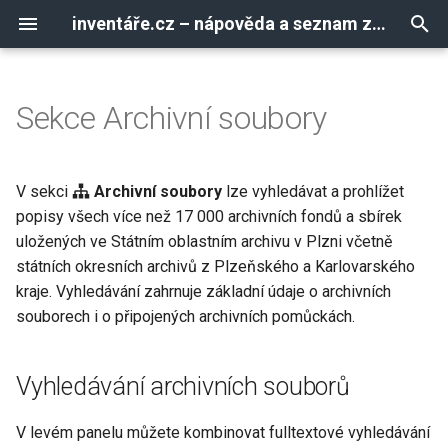
inventáře.cz – nápověda a seznam zkratek
P
i
Sekce Archivní soubory
Vyhledávání archivních
A, B, C, Č
š
souborů
t
D, E, F, G, H
V sekci
Archivní soubory
lze vyhledávat a prohlížet
Detail archivního souboru
e
popisy všech více než 17 000 archivních fondů a sbírek
CH, I, J, K
uložených ve Státním oblastním archivu v Plzni včetně
c
Archivní pomůcky
státních okresních archivů z Plzeňského a Karlovarského
L, M, N
o
kraje. Vyhledávání zahrnuje základní údaje o archivních
Naskenované strojopisy
souborech i o připojených archivních pomůckách.
s
O
e
Soubory ve formátu PDF
P, R, Ř
Vyhledávání archivních souborů
m
Databázový archivní popis
á
S, Š
V levém panelu můžete kombinovat fulltextové vyhledávání