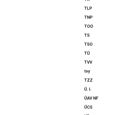
TLP
TNP
TOO
TS
TSO
TÚ
TVV
tvy
TZZ
Ú. l.
ÚAV NF
ÚCS