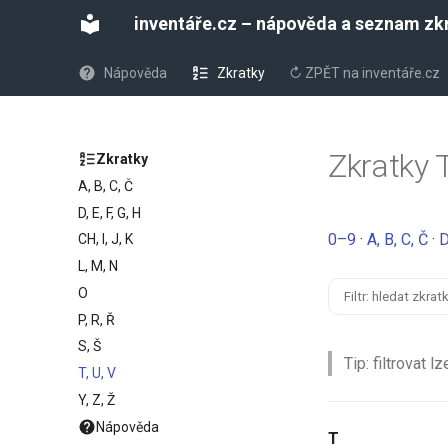
inventáře.cz – nápověda a seznam zk
Nápověda
Zkratky
↻ ZPĚT na inventáře.cz
Zkratky T
Zkratky
A, B, C, Č
D, E, F, G, H
0–9
·
A, B, C, Č
·
D
CH, I, J, K
L, M, N
O
P, R, Ř
S, Š
Tip: filtrovat 
T, U, V
Y, Z, Ž
Nápověda
T