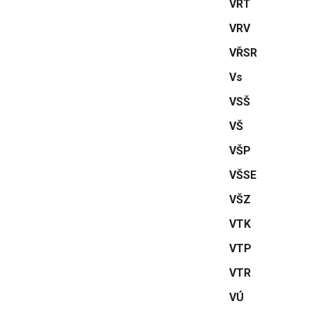
VRT
VRV
VŘSR
Vs
VSŠ
VŠ
VŠP
VŠSE
VŠZ
VTK
VTP
VTR
VÚ