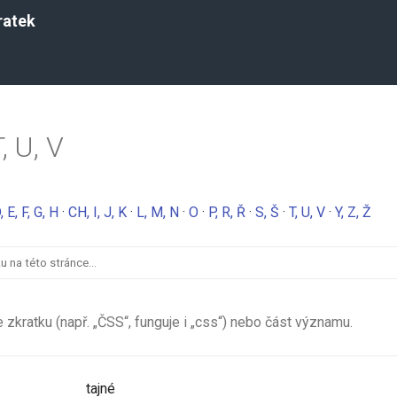
ratek
, U, V
, E, F, G, H
·
CH, I, J, K
·
L, M, N
·
O
·
P, R, Ř
·
S, Š
·
T, U, V
·
Y, Z, Ž
lze zkratku (např. „ČSS“, funguje i „css“) nebo část významu.
tajné