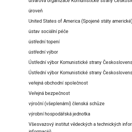
útvarová organizace Komunistické strany Českos
úroveň
United States of America (Spojené státy americké
ústav sociální péče
ústřední topení
ústřední výbor
Ústřední výbor Komunistické strany Českosloven
Ústřední výbor Komunistické strany Českosloven
veřejná obchodní společnost
Veřejná bezpečnost
výroční (všeplenární) členská schůze
výrobní hospodářská jednotka
Všesvazový institut vědeckých a technických inform
informaciji)