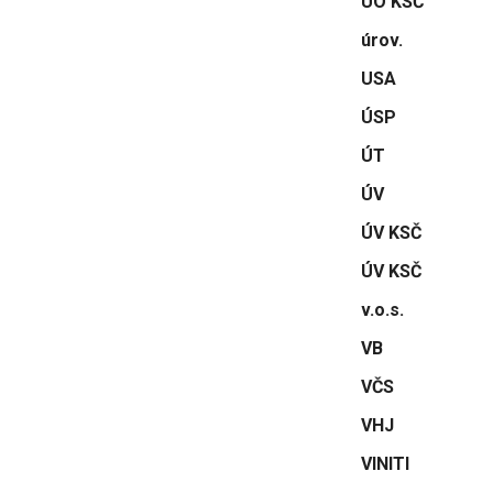
ÚO KSČ
úrov.
USA
ÚSP
ÚT
ÚV
ÚV KSČ
ÚV KSČ
v.o.s.
VB
VČS
VHJ
VINITI