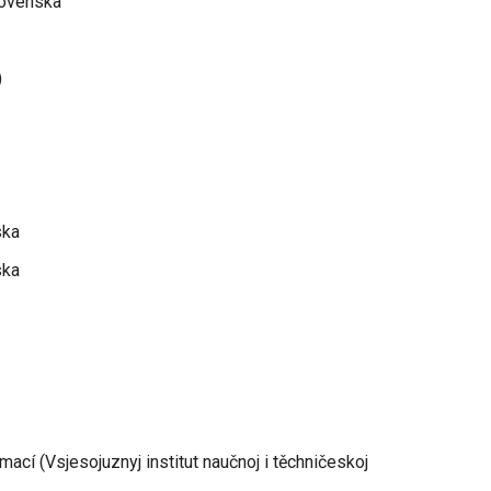
lovenska
)
ska
ska
ací (Vsjesojuznyj institut naučnoj i těchničeskoj